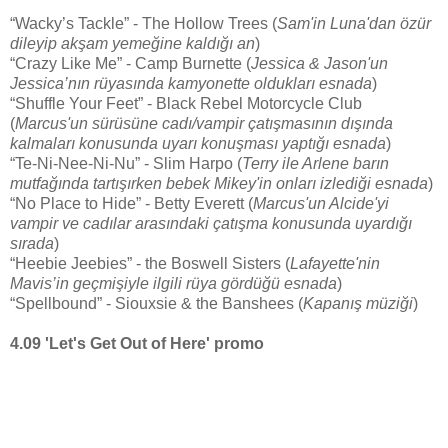
“Wacky’s Tackle” - The Hollow Trees (
Sam'in Luna'dan özür
dileyip akşam yemeğine kaldığı an
)
“Crazy Like Me” - Camp Burnette (
Jessica & Jason'un
Jessica’nın rüyasında kamyonette oldukları esnada
)
“Shuffle Your Feet” - Black Rebel Motorcycle Club
(
Marcus'un sürüsüne cadı/vampir çatışmasının dışında
kalmaları konusunda uyarı konuşması yaptığı esnada
)
“Te-Ni-Nee-Ni-Nu” - Slim Harpo (
Terry ile Arlene barın
mutfağında tartışırken bebek Mikey'in onları izlediği esnada
)
“No Place to Hide” - Betty Everett (
Marcus'un Alcide'yi
vampir ve cadılar arasındaki çatışma konusunda uyardığı
sırada
)
“Heebie Jeebies” - the Boswell Sisters (
Lafayette'nin
Mavis’in geçmişiyle ilgili rüya gördüğü esnada
)
“Spellbound” - Siouxsie & the Banshees (
Kapanış müziği
)
4.09 'Let's Get Out of Here' promo