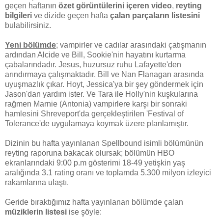
geçen haftanın
özet görüntülerini içeren video
,
reyting
bilgileri
ve dizide geçen hafta
çalan parçaların listesini
bulabilirsiniz.
Yeni bölümde
; vampirler ve cadılar arasındaki çatışmanın
ardından Alcide ve Bill, Sookie'nin hayatını kurtarma
çabalarındadır. Jesus, huzursuz ruhu Lafayette'den
arındırmaya çalışmaktadır. Bill ve Nan Flanagan arasında
uyuşmazlık çıkar. Hoyt, Jessica'ya bir şey göndermek için
Jason'dan yardım ister. Ve Tara ile Holly'nin kuşkularına
rağmen Marnie (Antonia) vampirlere karşı bir sonraki
hamlesini Shreveport'da gerçekleştirilen 'Festival of
Tolerance'de uygulamaya koymak üzere planlamıştır.
Dizinin bu hafta yayınlanan Spellbound isimli bölümünün
reyting raporuna bakacak olursak; bölümün HBO
ekranlarındaki 9:00 p.m gösterimi 18-49 yetişkin yaş
aralığında 3.1 rating oranı ve toplamda 5.300 milyon izleyici
rakamlarına ulaştı.
Geride bıraktığımız hafta yayınlanan bölümde çalan
müziklerin listesi
ise şöyle: