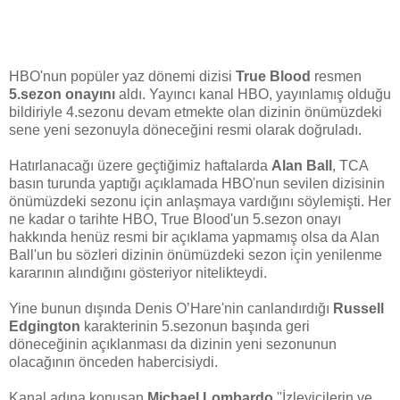
HBO'nun popüler yaz dönemi dizisi
True Blood
resmen
5.sezon onayını
aldı. Yayıncı kanal HBO, yayınlamış olduğu
bildiriyle 4.sezonu devam etmekte olan dizinin önümüzdeki
sene yeni sezonuyla döneceğini resmi olarak doğruladı.
Hatırlanacağı üzere geçtiğimiz haftalarda
Alan Ball
, TCA
basın turunda yaptığı açıklamada HBO'nun sevilen dizisinin
önümüzdeki sezonu için anlaşmaya vardığını söylemişti. Her
ne kadar o tarihte HBO, True Blood'un 5.sezon onayı
hakkında henüz resmi bir açıklama yapmamış olsa da Alan
Ball'un bu sözleri dizinin önümüzdeki sezon için yenilenme
kararının alındığını gösteriyor nitelikteydi.
Yine bunun dışında Denis O’Hare'nin canlandırdığı
Russell
Edgington
karakterinin 5.sezonun başında geri
döneceğinin açıklanması da dizinin yeni sezonunun
olacağının önceden habercisiydi.
Kanal adına konuşan
Michael Lombardo
''İzleyicilerin ve